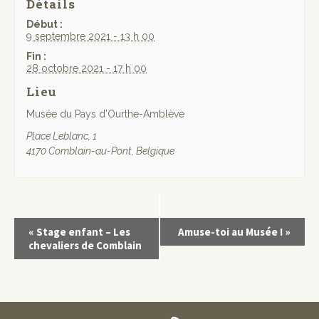
Détails
Début :
9 septembre 2021 - 13 h 00
Fin :
28 octobre 2021 - 17 h 00
Lieu
Musée du Pays d’Ourthe-Amblève
Place Leblanc, 1
4170 Comblain-au-Pont
,
Belgique
«
Stage enfant – Les
Amuse-toi au Musée !
»
chevaliers de Comblain