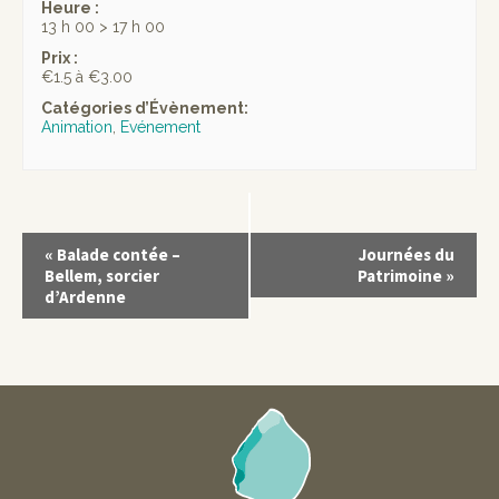
Heure :
13 h 00 > 17 h 00
Prix :
€1.5 à €3.00
Catégories d’Évènement:
Animation
,
Evénement
«
Balade contée –
Journées du
Bellem, sorcier
Patrimoine
»
d’Ardenne